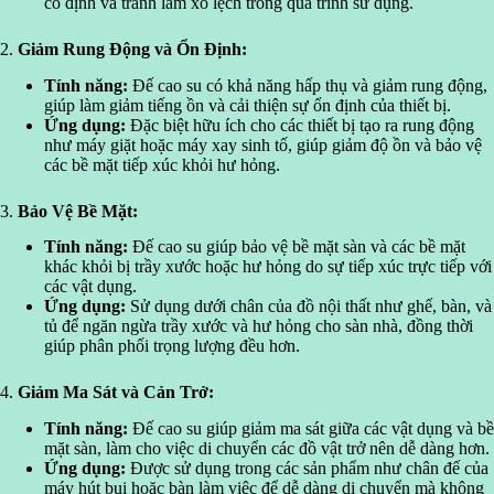
cố định và tránh làm xô lệch trong quá trình sử dụng.
2.
Giảm Rung Động và Ổn Định:
Tính năng:
Đế cao su có khả năng hấp thụ và giảm rung động,
giúp làm giảm tiếng ồn và cải thiện sự ổn định của thiết bị.
Ứng dụng:
Đặc biệt hữu ích cho các thiết bị tạo ra rung động
như máy giặt hoặc máy xay sinh tố, giúp giảm độ ồn và bảo vệ
các bề mặt tiếp xúc khỏi hư hỏng.
3.
Bảo Vệ Bề Mặt:
Tính năng:
Đế cao su giúp bảo vệ bề mặt sàn và các bề mặt
khác khỏi bị trầy xước hoặc hư hỏng do sự tiếp xúc trực tiếp với
các vật dụng.
Ứng dụng:
Sử dụng dưới chân của đồ nội thất như ghế, bàn, và
tủ để ngăn ngừa trầy xước và hư hỏng cho sàn nhà, đồng thời
giúp phân phối trọng lượng đều hơn.
4.
Giảm Ma Sát và Cản Trở:
Tính năng:
Đế cao su giúp giảm ma sát giữa các vật dụng và bề
mặt sàn, làm cho việc di chuyển các đồ vật trở nên dễ dàng hơn.
Ứng dụng:
Được sử dụng trong các sản phẩm như chân đế của
máy hút bụi hoặc bàn làm việc để dễ dàng di chuyển mà không