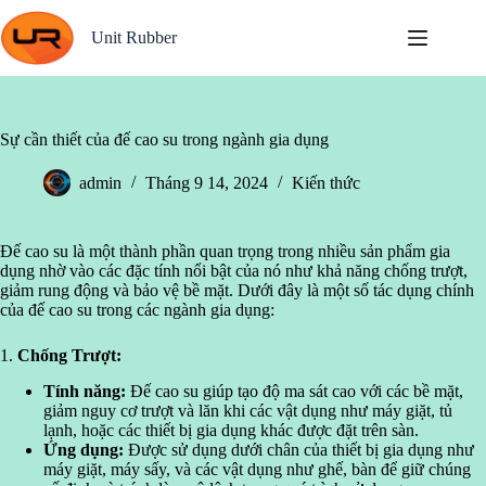
Chuyển
đến
Unit Rubber
phần
nội
dung
Sự cần thiết của đế cao su trong ngành gia dụng
admin
Tháng 9 14, 2024
Kiến thức
Đế cao su là một thành phần quan trọng trong nhiều sản phẩm gia
dụng nhờ vào các đặc tính nổi bật của nó như khả năng chống trượt,
giảm rung động và bảo vệ bề mặt. Dưới đây là một số tác dụng chính
của đế cao su trong các ngành gia dụng:
1.
Chống Trượt:
Tính năng:
Đế cao su giúp tạo độ ma sát cao với các bề mặt,
giảm nguy cơ trượt và lăn khi các vật dụng như máy giặt, tủ
lạnh, hoặc các thiết bị gia dụng khác được đặt trên sàn.
Ứng dụng:
Được sử dụng dưới chân của thiết bị gia dụng như
máy giặt, máy sấy, và các vật dụng như ghế, bàn để giữ chúng