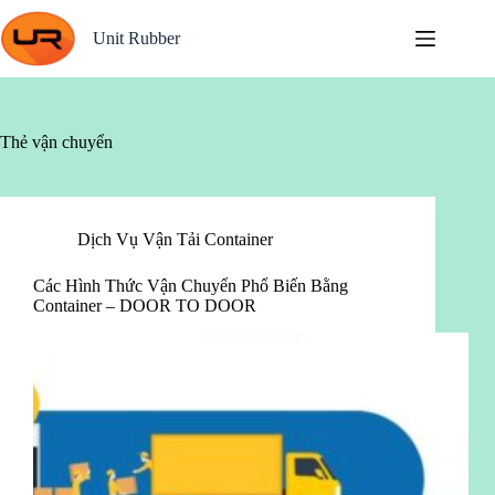
Chuyển
đến
Unit Rubber
phần
nội
dung
Thẻ
vận chuyển
Dịch Vụ Vận Tải Container
Các Hình Thức Vận Chuyển Phổ Biến Bằng
Container – DOOR TO DOOR