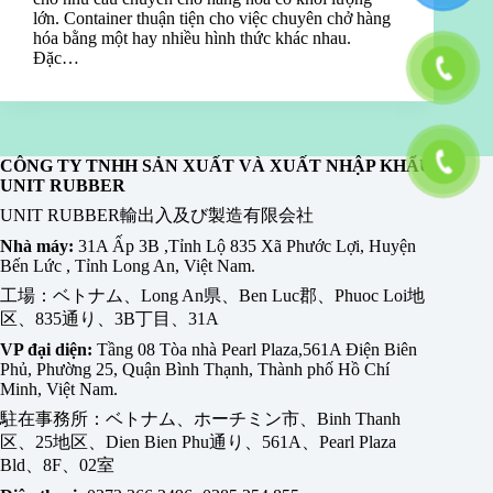
lớn. Container thuận tiện cho việc chuyên chở hàng
hóa bằng một hay nhiều hình thức khác nhau.
Đặc…
CÔNG TY TNHH SẢN XUẤT VÀ XUẤT NHẬP KHẨU
UNIT RUBBER
UNIT RUBBER輸出入及び製造有限会社
Nhà máy:
31A Ấp 3B ,Tỉnh Lộ 835 Xã Phước Lợi, Huyện
Bến Lức , Tỉnh Long An, Việt Nam.
工場：ベトナム、Long An県、Ben Luc郡、Phuoc Loi地
区、835通り、3B丁目、31A
VP đại diện:
Tầng 08 Tòa nhà Pearl Plaza,561A Điện Biên
Phủ, Phường 25, Quận Bình Thạnh, Thành phố Hồ Chí
Minh, Việt Nam.
駐在事務所：ベトナム、ホーチミン市、Binh Thanh
区、25地区、Dien Bien Phu通り、561A、Pearl Plaza
Bld、8F、02室