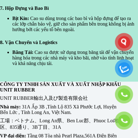
7. Hộp Đựng và Bao Bì
Bịt Kín:
Cao su dùng trong các bao bì và hộp đựng để tạo ra
các lớp chắn bảo vệ, giữ cho sản phẩm bên trong không bị ảnh
hưởng bởi các yếu tố bên ngoài.
8. Vận Chuyển và Logistics
Băng Tải:
Cao su được sử dụng trong băng tải để vận chuyển
hàng hóa trong các nhà máy và kho bãi, nhờ vào tính linh hoạt
và khả năng chịu tải.
CÔNG TY TNHH SẢN XUẤT VÀ XUẤT NHẬP KHẨU
UNIT RUBBER
UNIT RUBBER輸出入及び製造有限会社
Nhà máy:
31A Ấp 3B ,Tỉnh Lộ 835 Xã Phước Lợi, Huyện
Bến Lức , Tỉnh Long An, Việt Nam.
工場：ベトナム、Long An県、Ben Luc郡、Phuoc Loi地
区、835通り、3B丁目、31A
VP đại diện:
Tầng 08 Tòa nhà Pearl Plaza,561A Điện Biên