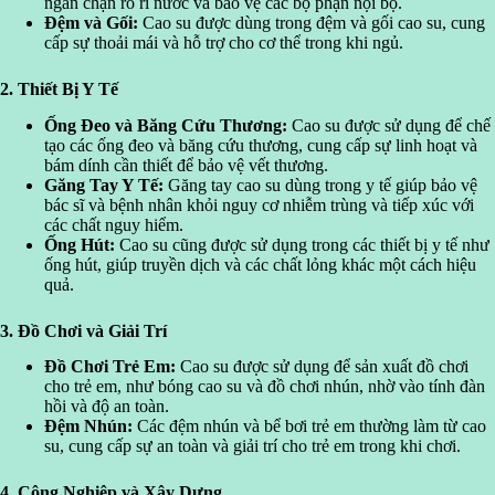
ngăn chặn rò rỉ nước và bảo vệ các bộ phận nội bộ.
Đệm và Gối:
Cao su được dùng trong đệm và gối cao su, cung
cấp sự thoải mái và hỗ trợ cho cơ thể trong khi ngủ.
2. Thiết Bị Y Tế
Ống Đeo và Băng Cứu Thương:
Cao su được sử dụng để chế
tạo các ống đeo và băng cứu thương, cung cấp sự linh hoạt và
bám dính cần thiết để bảo vệ vết thương.
Găng Tay Y Tế:
Găng tay cao su dùng trong y tế giúp bảo vệ
bác sĩ và bệnh nhân khỏi nguy cơ nhiễm trùng và tiếp xúc với
các chất nguy hiểm.
Ống Hút:
Cao su cũng được sử dụng trong các thiết bị y tế như
ống hút, giúp truyền dịch và các chất lỏng khác một cách hiệu
quả.
3. Đồ Chơi và Giải Trí
Đồ Chơi Trẻ Em:
Cao su được sử dụng để sản xuất đồ chơi
cho trẻ em, như bóng cao su và đồ chơi nhún, nhờ vào tính đàn
hồi và độ an toàn.
Đệm Nhún:
Các đệm nhún và bể bơi trẻ em thường làm từ cao
su, cung cấp sự an toàn và giải trí cho trẻ em trong khi chơi.
4. Công Nghiệp và Xây Dựng